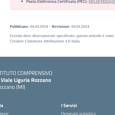
Posta Elettronica Certificata (PEC):
MIIC8FM00A@pec
Pubblicato:
04.01.2024
-
Revisione:
04.01.2024
Eccetto dove diversamente specificato, questo articolo è stato 
Creative Commons Attribuzione 4.0 Italia.
STITUTO COMPRENSIVO
 Viale Liguria Rozzano
ozzano (MI)
la
I Servizi
zione
Personale scolastico