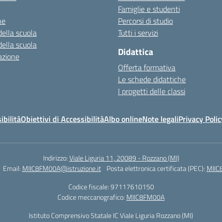
Famiglie e studenti
ne
Percorsi di studio
della scuola
Tutti i servizi
della scuola
Didattica
azione
Offerta formativa
Le schede didattiche
I progetti delle classi
ibilità
Obiettivi di Accessibilità
Albo online
Note legali
Privacy Polic
Indirizzo:
Viale Liguria 11, 20089 - Rozzano (MI)
Email:
MIIC8FM00A@istruzione.it
Posta elettronica certificata (PEC):
MIIC
Codice fiscale: 97117610150
Codice meccanografico:
MIIC8FM00A
Istituto Comprensivo Statale IC Viale Liguria Rozzano (MI)