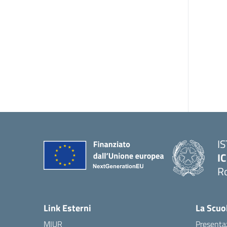
I
IC
R
Link Esterni
La Scuo
MIUR
Presenta