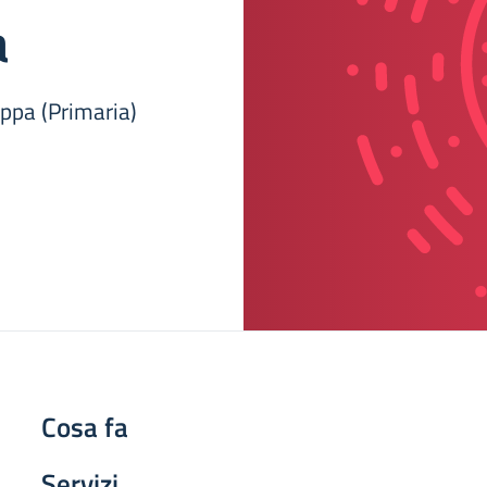
a
ppa (Primaria)
Cosa fa
Servizi