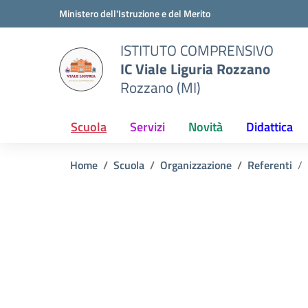
Vai ai contenuti
Vai al menu di navigazione
Vai al footer
Ministero dell'Istruzione e del Merito
ISTITUTO COMPRENSIVO
IC Viale Liguria Rozzano
Rozzano (MI)
Scuola
Servizi
Novità
Didattica
Home
Scuola
Organizzazione
Referenti