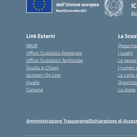
IC
R
Link Esterni
La Scuo
MIUR
Presenta
Ufficio Scolastico Regionale
I luoghi
Ufficio Scolastico Territoriale
Le perso
Scuola in Chiaro
I numeri 
Iscrizioni On Line
Le carte 
Invalsi
Organizz
Comune
La storia
Amministrazione Trasparente
Dichiarazione di Access