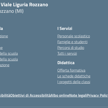
 Viale Liguria Rozzano
ozzano (MI)
la
I Servizi
zione
Personale scolastico
Famiglie e studenti
ne
Percorsi di studio
della scuola
Tutti i servizi
della scuola
Didattica
azione
Offerta formativa
Le schede didattiche
I progetti delle classi
ibilità
Obiettivi di Accessibilità
Albo online
Note legali
Privacy Polic