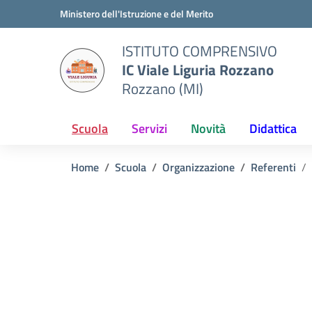
Vai ai contenuti
Vai al menu di navigazione
Vai al footer
Ministero dell'Istruzione e del Merito
ISTITUTO COMPRENSIVO
IC Viale Liguria Rozzano
Rozzano (MI)
Scuola
Servizi
Novità
Didattica
Home
Scuola
Organizzazione
Referenti