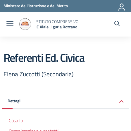
Vai ai contenuti
Vai al menu di navigazione
Vai al footer
Ministero dell'Istruzione e del Merito
ISTITUTO COMPRENSIVO
IC Viale Liguria Rozzano
Referenti Ed. Civica
Elena Zuccotti (Secondaria)
Dettagli
Cosa fa