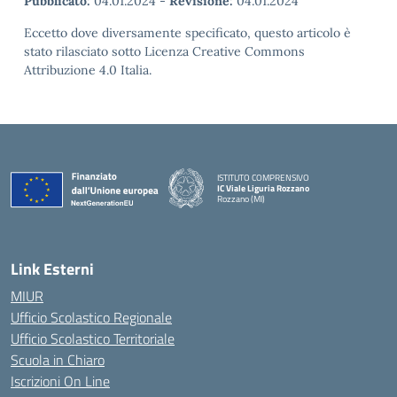
Pubblicato:
04.01.2024
-
Revisione:
04.01.2024
Eccetto dove diversamente specificato, questo articolo è
stato rilasciato sotto Licenza Creative Commons
Attribuzione 4.0 Italia.
ISTITUTO COMPRENSIVO
IC Viale Liguria Rozzano
Rozzano (MI)
Link Esterni
MIUR
Ufficio Scolastico Regionale
Ufficio Scolastico Territoriale
Scuola in Chiaro
Iscrizioni On Line