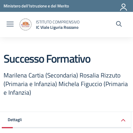
Vai ai contenuti
Vai al menu di navigazione
Vai al footer
Ministero dell'Istruzione e del Merito
ISTITUTO COMPRENSIVO
IC Viale Liguria Rozzano
Successo Formativo
Marilena Cartia (Secondaria) Rosalia Rizzuto
(Primaria e Infanzia) Michela Figuccio (Primaria
e Infanzia)
Dettagli