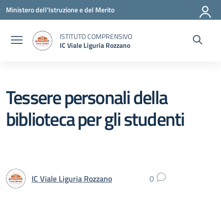
Vai ai contenuti
Vai al menu di navigazione
Vai al footer
Ministero dell'Istruzione e del Merito
ISTITUTO COMPRENSIVO
IC Viale Liguria Rozzano
Tessere personali della
biblioteca per gli studenti
IC Viale Liguria Rozzano
0