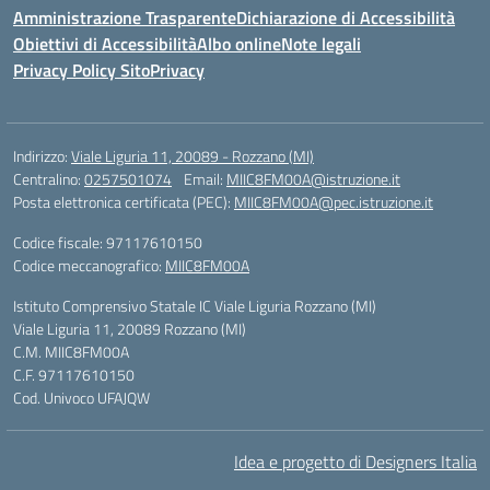
Amministrazione Trasparente
Dichiarazione di Accessibilità
Obiettivi di Accessibilità
Albo online
Note legali
Privacy Policy Sito
Privacy
Indirizzo:
Viale Liguria 11, 20089 - Rozzano (MI)
Centralino:
0257501074
Email:
MIIC8FM00A@istruzione.it
Posta elettronica certificata (PEC):
MIIC8FM00A@pec.istruzione.it
Codice fiscale: 97117610150
Codice meccanografico:
MIIC8FM00A
Istituto Comprensivo Statale IC Viale Liguria Rozzano (MI)
Viale Liguria 11, 20089 Rozzano (MI)
C.M. MIIC8FM00A
C.F. 97117610150
Cod. Univoco UFAJQW
Idea e progetto di Designers Italia