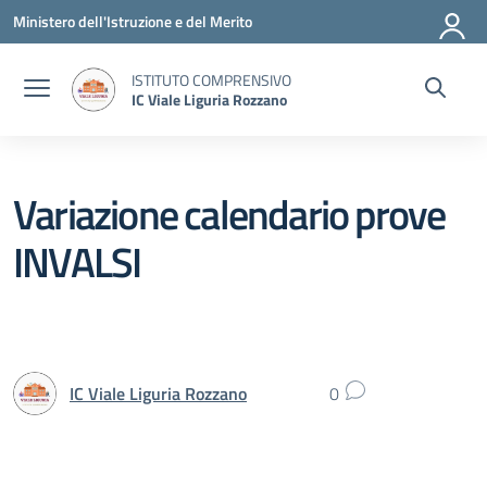
Vai ai contenuti
Vai al menu di navigazione
Vai al footer
Ministero dell'Istruzione e del Merito
ISTITUTO COMPRENSIVO
IC Viale Liguria Rozzano
Variazione calendario prove
INVALSI
IC Viale Liguria Rozzano
0