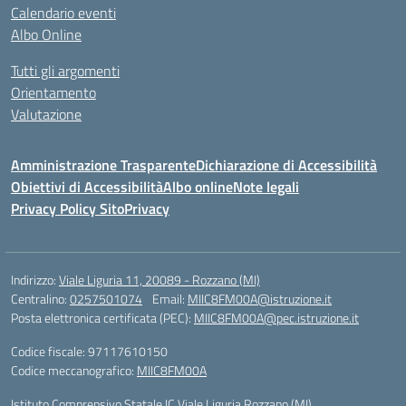
Calendario eventi
Albo Online
Tutti gli argomenti
Orientamento
Valutazione
Amministrazione Trasparente
Dichiarazione di Accessibilità
Obiettivi di Accessibilità
Albo online
Note legali
Privacy Policy Sito
Privacy
Indirizzo:
Viale Liguria 11, 20089 - Rozzano (MI)
Centralino:
0257501074
Email:
MIIC8FM00A@istruzione.it
Posta elettronica certificata (PEC):
MIIC8FM00A@pec.istruzione.it
Codice fiscale: 97117610150
Codice meccanografico:
MIIC8FM00A
Istituto Comprensivo Statale IC Viale Liguria Rozzano (MI)