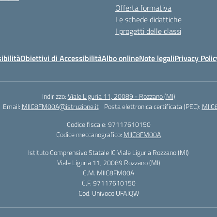
Offerta formativa
Le schede didattiche
I progetti delle classi
ibilità
Obiettivi di Accessibilità
Albo online
Note legali
Privacy Polic
Indirizzo:
Viale Liguria 11, 20089 - Rozzano (MI)
Email:
MIIC8FM00A@istruzione.it
Posta elettronica certificata (PEC):
MIIC
Codice fiscale: 97117610150
Codice meccanografico:
MIIC8FM00A
Istituto Comprensivo Statale IC Viale Liguria Rozzano (MI)
Viale Liguria 11, 20089 Rozzano (MI)
C.M. MIIC8FM00A
C.F. 97117610150
Cod. Univoco UFAJQW