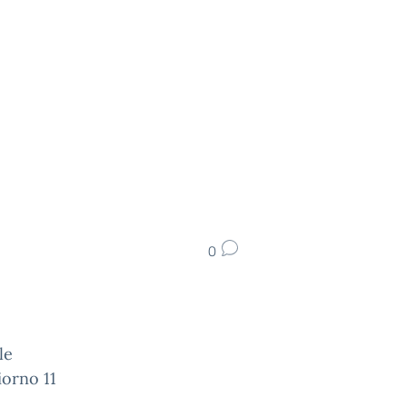
0
le
iorno 11