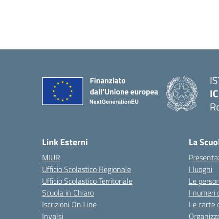
I
IC
R
Link Esterni
La Scuo
MIUR
Presenta
Ufficio Scolastico Regionale
I luoghi
Ufficio Scolastico Territoriale
Le perso
Scuola in Chiaro
I numeri 
Iscrizioni On Line
Le carte 
Invalsi
Organizz