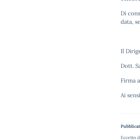
Di cons
data, s
Il Diri
Dott. S
Firma a
Ai sens
Pubblicat
Eccetto d