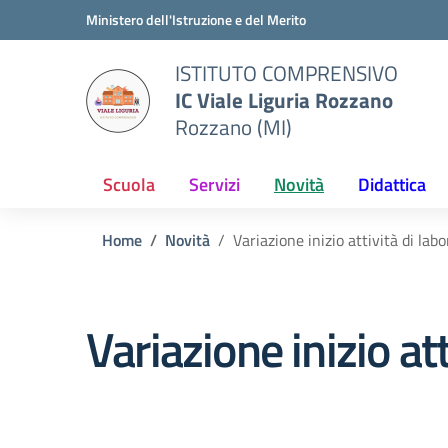
Vai ai contenuti
Vai al menu di navigazione
Vai al footer
Ministero dell'Istruzione e del Merito
ISTITUTO COMPRENSIVO
IC Viale Liguria Rozzano
Rozzano (MI)
Scuola
Servizi
Novità
Didattica
Home
Novità
Variazione inizio attività di lab
Variazione inizio at