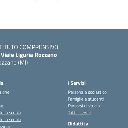
STITUTO COMPRENSIVO
 Viale Liguria Rozzano
ozzano (MI)
la
I Servizi
zione
Personale scolastico
Famiglie e studenti
ne
Percorsi di studio
della scuola
Tutti i servizi
della scuola
Didattica
azione