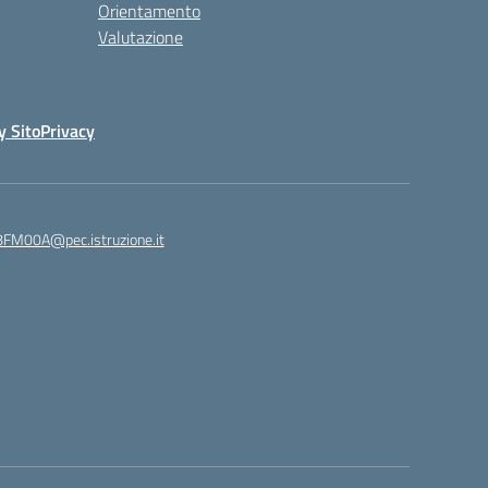
Orientamento
Valutazione
y Sito
Privacy
8FM00A@pec.istruzione.it