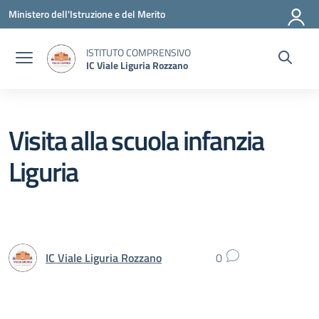
Vai ai contenuti
Vai al menu di navigazione
Vai al footer
Ministero dell'Istruzione e del Merito
ISTITUTO COMPRENSIVO
IC Viale Liguria Rozzano
Visita alla scuola infanzia
Liguria
IC Viale Liguria Rozzano
0