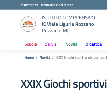
Vai ai contenuti
Vai al menu di navigazione
Vai al footer
Ministero dell'Istruzione e del Merito
ISTITUTO COMPRENSIVO
IC Viale Liguria Rozzano
Rozzano (MI)
Scuola
Servizi
Novità
Didattica
Home
Novità
XXIX Giochi sportivi studentesc
XXIX Giochi sportiv