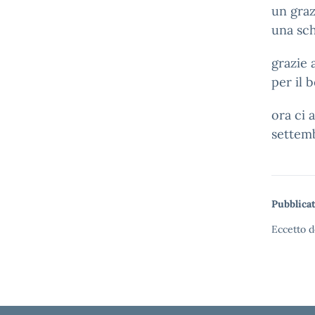
un graz
una sch
grazie 
per il 
ora ci 
settemb
Pubblicat
Eccetto d