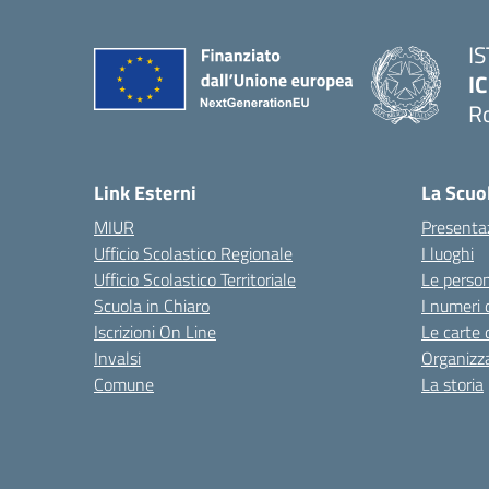
I
IC
R
Link Esterni
La Scuo
MIUR
Presenta
Ufficio Scolastico Regionale
I luoghi
Ufficio Scolastico Territoriale
Le perso
Scuola in Chiaro
I numeri 
Iscrizioni On Line
Le carte 
Invalsi
Organizz
Comune
La storia