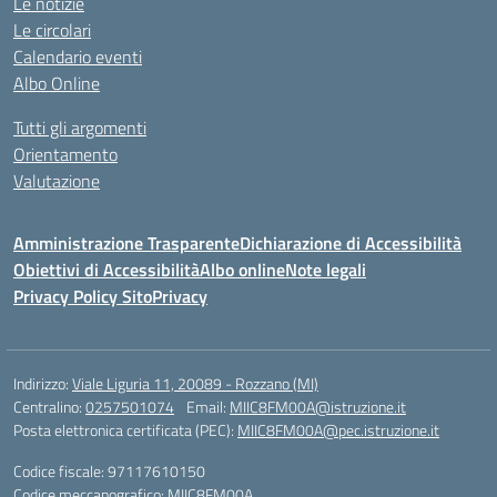
Le notizie
Le circolari
Calendario eventi
Albo Online
Tutti gli argomenti
Orientamento
Valutazione
Amministrazione Trasparente
Dichiarazione di Accessibilità
Obiettivi di Accessibilità
Albo online
Note legali
Privacy Policy Sito
Privacy
Indirizzo:
Viale Liguria 11, 20089 - Rozzano (MI)
Centralino:
0257501074
Email:
MIIC8FM00A@istruzione.it
Posta elettronica certificata (PEC):
MIIC8FM00A@pec.istruzione.it
Codice fiscale: 97117610150
Codice meccanografico:
MIIC8FM00A