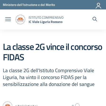
Vai ai contenuti
Vai al menu di navigazione
Vai al footer
Ministero dell'Istruzione e del Merito
ISTITUTO COMPRENSIVO
IC Viale Liguria Rozzano
La classe 2G vince il concorso
FIDAS
La classe 2G dell'Istituto Comprensivo Viale
Liguria, ha vinto il concorso FIDAS per la
sensibilizzazione alla donazione del sangue