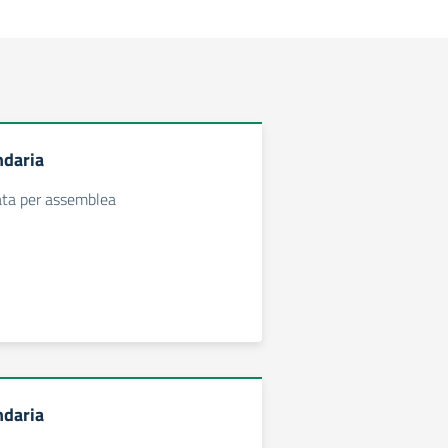
ndaria
ata per assemblea
ndaria