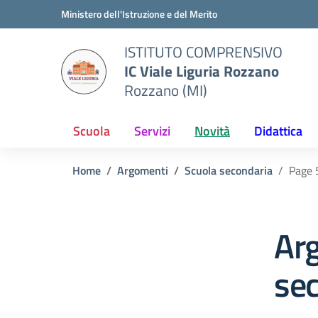
Vai ai contenuti
Vai al menu di navigazione
Vai al footer
Ministero dell'Istruzione e del Merito
ISTITUTO COMPRENSIVO
IC Viale Liguria Rozzano
Rozzano (MI)
Scuola
Servizi
Novità
Didattica
Home
Argomenti
Scuola secondaria
Page 
Ar
se