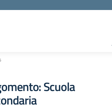
5
gomento: Scuola
condaria