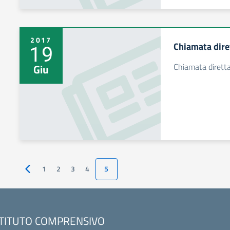
2017
Chiamata dire
19
Chiamata diretta
Giu
1
2
3
4
5
Pagina precedente
STITUTO COMPRENSIVO