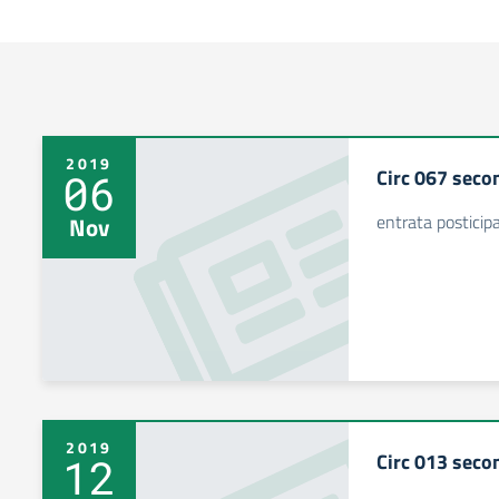
2019
Circ 067 seco
06
entrata posticip
Nov
2019
Circ 013 seco
12