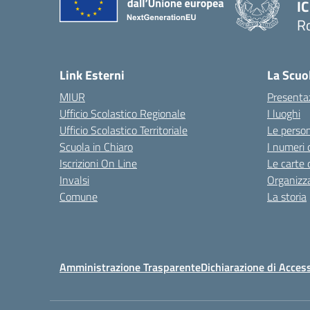
IC
R
Link Esterni
La Scuo
MIUR
Presenta
Ufficio Scolastico Regionale
I luoghi
Ufficio Scolastico Territoriale
Le perso
Scuola in Chiaro
I numeri 
Iscrizioni On Line
Le carte 
Invalsi
Organizz
Comune
La storia
Amministrazione Trasparente
Dichiarazione di Access