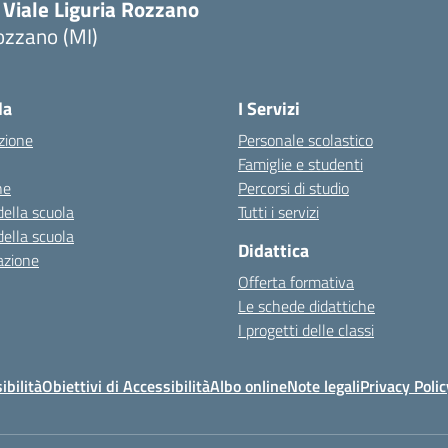
 Viale Liguria Rozzano
ozzano (MI)
la
I Servizi
zione
Personale scolastico
Famiglie e studenti
ne
Percorsi di studio
della scuola
Tutti i servizi
della scuola
Didattica
azione
Offerta formativa
Le schede didattiche
I progetti delle classi
ibilità
Obiettivi di Accessibilità
Albo online
Note legali
Privacy Polic