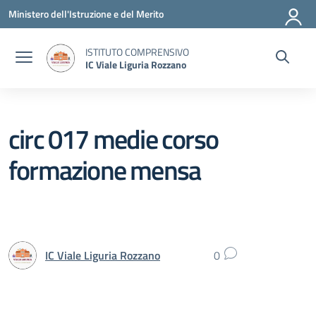
Vai ai contenuti
Vai al menu di navigazione
Vai al footer
Ministero dell'Istruzione e del Merito
ISTITUTO COMPRENSIVO
IC Viale Liguria Rozzano
circ 017 medie corso
formazione mensa
IC Viale Liguria Rozzano
0