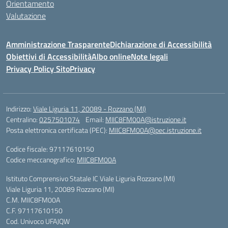
Orientamento
Valutazione
Amministrazione Trasparente
Dichiarazione di Accessibilità
Obiettivi di Accessibilità
Albo online
Note legali
Privacy Policy Sito
Privacy
Indirizzo:
Viale Liguria 11, 20089 - Rozzano (MI)
Centralino:
0257501074
Email:
MIIC8FM00A@istruzione.it
Posta elettronica certificata (PEC):
MIIC8FM00A@pec.istruzione.it
Codice fiscale: 97117610150
Codice meccanografico:
MIIC8FM00A
Istituto Comprensivo Statale IC Viale Liguria Rozzano (MI)
Viale Liguria 11, 20089 Rozzano (MI)
C.M. MIIC8FM00A
C.F. 97117610150
Cod. Univoco UFAJQW