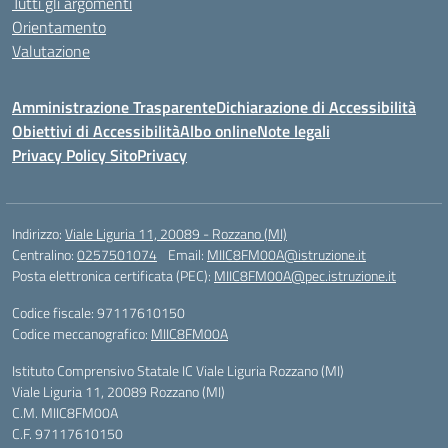
Tutti gli argomenti
Orientamento
Valutazione
Amministrazione Trasparente
Dichiarazione di Accessibilità
Obiettivi di Accessibilità
Albo online
Note legali
Privacy Policy Sito
Privacy
Indirizzo:
Viale Liguria 11, 20089 - Rozzano (MI)
Centralino:
0257501074
Email:
MIIC8FM00A@istruzione.it
Posta elettronica certificata (PEC):
MIIC8FM00A@pec.istruzione.it
Codice fiscale: 97117610150
Codice meccanografico:
MIIC8FM00A
Istituto Comprensivo Statale IC Viale Liguria Rozzano (MI)
Viale Liguria 11, 20089 Rozzano (MI)
C.M. MIIC8FM00A
C.F. 97117610150