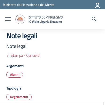
Vai ai contenuti
Vai al menu di navigazione
Vai al footer
Ministero dell'Istruzione e del Merito
ISTITUTO COMPRENSIVO
IC Viale Liguria Rozzano
Note legali
Note legali
Stampa / Condividi
Argomenti
Alunni
Tipologia
Regolamenti