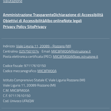
Valutazione
Amministrazione Trasparente
Dichiarazione di Accessibilità
Obiettivi di Accessibilità
Albo online
Note legali
Privacy Policy Sito
Privacy
Indirizzo:
Viale Liguria 11, 20089 - Rozzano (MI)
Centralino:
0257501074
Email:
MIIC8FM00A@istruzione.it
Posta elettronica certificata (PEC):
MIIC8FM00A@pec.istruzione.it
Codice fiscale: 97117610150
Codice meccanografico:
MIIC8FM00A
Istituto Comprensivo Statale IC Viale Liguria Rozzano (MI)
Viale Liguria 11, 20089 Rozzano (MI)
C.M. MIIC8FM00A
C.F. 97117610150
Cod. Univoco UFAJQW