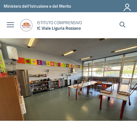
Vai ai contenuti
Vai al menu di navigazione
Vai al footer
Ministero dell'Istruzione e del Merito
ISTITUTO COMPRENSIVO
IC Viale Liguria Rozzano