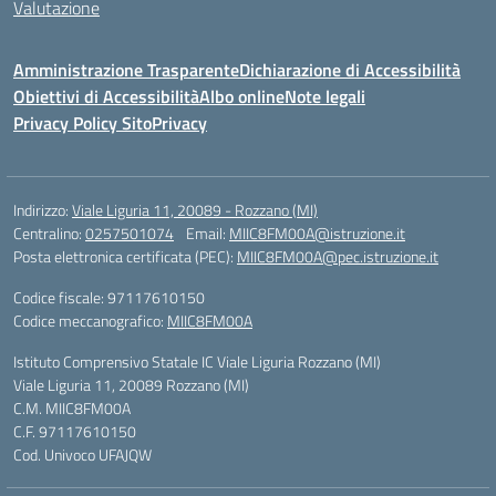
Valutazione
Amministrazione Trasparente
Dichiarazione di Accessibilità
Obiettivi di Accessibilità
Albo online
Note legali
Privacy Policy Sito
Privacy
Indirizzo:
Viale Liguria 11, 20089 - Rozzano (MI)
Centralino:
0257501074
Email:
MIIC8FM00A@istruzione.it
Posta elettronica certificata (PEC):
MIIC8FM00A@pec.istruzione.it
Codice fiscale: 97117610150
Codice meccanografico:
MIIC8FM00A
Istituto Comprensivo Statale IC Viale Liguria Rozzano (MI)
Viale Liguria 11, 20089 Rozzano (MI)
C.M. MIIC8FM00A
C.F. 97117610150
Cod. Univoco UFAJQW