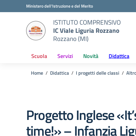
Vai ai contenuti
Vai al menu di navigazione
Vai al footer
Ministero dell'Istruzione e del Merito
ISTITUTO COMPRENSIVO
IC Viale Liguria Rozzano
Rozzano (MI)
Scuola
Servizi
Novità
Didattica
Home
Didattica
I progetti delle classi
Altr
Progetto Inglese «It’
time!» – Infanzia Lig