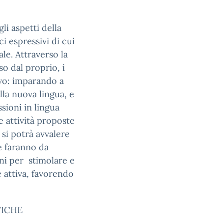
li aspetti della
i espressivi di cui
le. Attraverso la
so dal proprio, i
vo: imparando a
lla nuova lingua, e
ioni in lingua
e attività proposte
 si potrà avvalere
e faranno da
ini per stimolare e
e attiva, favorendo
FICHE