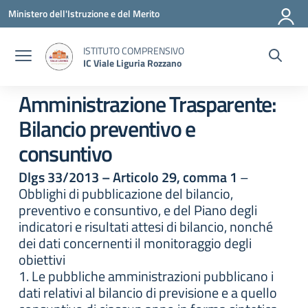
Vai ai contenuti
Vai al menu di navigazione
Vai al footer
Ministero dell'Istruzione e del Merito
ISTITUTO COMPRENSIVO
IC Viale Liguria Rozzano
Amministrazione Trasparente:
Bilancio preventivo e
consuntivo
Dlgs 33/2013 – Articolo 29, comma 1
–
Obblighi di pubblicazione del bilancio,
preventivo e consuntivo, e del Piano degli
indicatori e risultati attesi di bilancio, nonché
dei dati concernenti il monitoraggio degli
obiettivi
1. Le pubbliche amministrazioni pubblicano i
dati relativi al bilancio di previsione e a quello