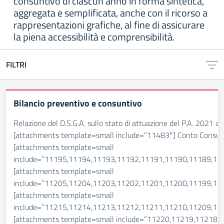
consuntivo di ciascun anno in forma sintetica,
aggregata e semplificata, anche con il ricorso a
rappresentazioni grafiche, al fine di assicurare
la piena accessibilità e comprensibilità.
FILTRI
Bilancio preventivo e consuntivo
Relazione del D.S.G.A. sullo stato di attuazione del P.A. 2021 
[attachments template=small include=”11483″] Conto Consun
[attachments template=small
include=”11195,11194,11193,11192,11191,11190,11189,11
[attachments template=small
include=”11205,11204,11203,11202,11201,11200,11199,11
[attachments template=small
include=”11215,11214,11213,11212,11211,11210,11209,11
[attachments template=small include=”11220,11219,11218,