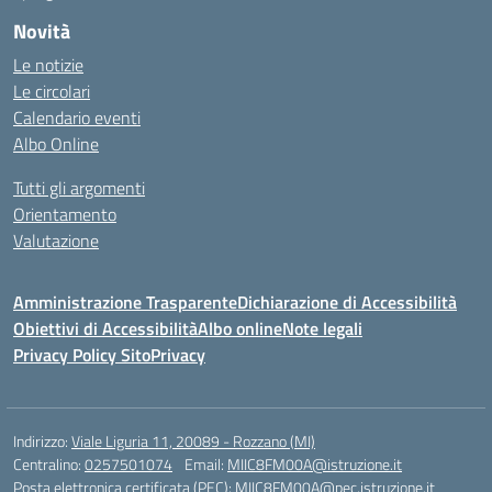
Novità
Le notizie
Le circolari
Calendario eventi
Albo Online
Tutti gli argomenti
Orientamento
Valutazione
Amministrazione Trasparente
Dichiarazione di Accessibilità
Obiettivi di Accessibilità
Albo online
Note legali
Privacy Policy Sito
Privacy
Indirizzo:
Viale Liguria 11, 20089 - Rozzano (MI)
Centralino:
0257501074
Email:
MIIC8FM00A@istruzione.it
Posta elettronica certificata (PEC):
MIIC8FM00A@pec.istruzione.it