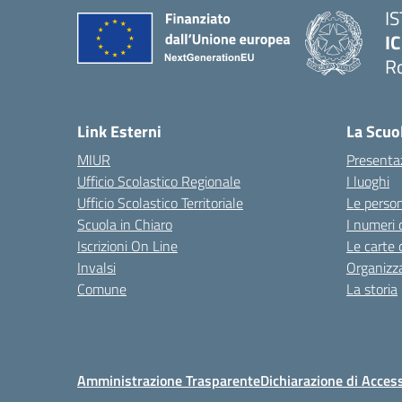
I
IC
R
Link Esterni
La Scuo
MIUR
Presenta
Ufficio Scolastico Regionale
I luoghi
Ufficio Scolastico Territoriale
Le perso
Scuola in Chiaro
I numeri 
Iscrizioni On Line
Le carte 
Invalsi
Organizz
Comune
La storia
Amministrazione Trasparente
Dichiarazione di Access