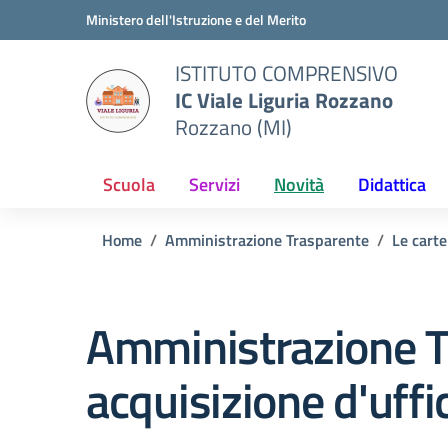
Vai ai contenuti
Vai al menu di navigazione
Vai al footer
Ministero dell'Istruzione e del Merito
ISTITUTO COMPRENSIVO
IC Viale Liguria Rozzano
Rozzano (MI)
Scuola
Servizi
Novità
Didattica
Home
Amministrazione Trasparente
Le carte
Amministrazione T
acquisizione d'uffic