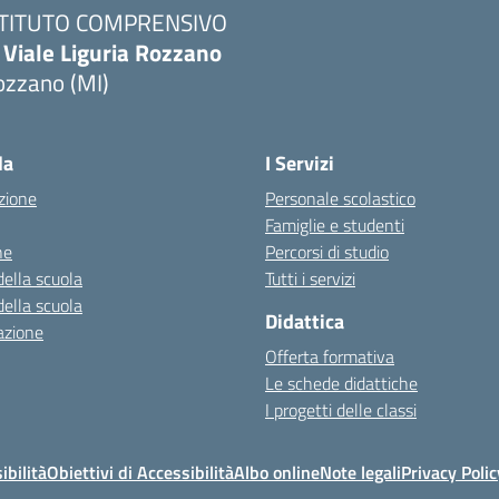
STITUTO COMPRENSIVO
 Viale Liguria Rozzano
ozzano (MI)
la
I Servizi
zione
Personale scolastico
Famiglie e studenti
ne
Percorsi di studio
della scuola
Tutti i servizi
della scuola
Didattica
azione
Offerta formativa
Le schede didattiche
I progetti delle classi
ibilità
Obiettivi di Accessibilità
Albo online
Note legali
Privacy Polic