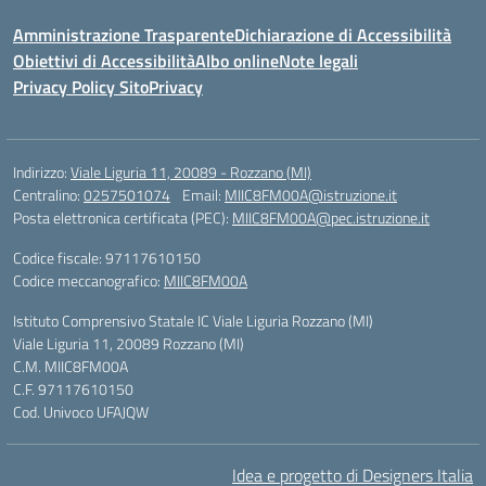
Amministrazione Trasparente
Dichiarazione di Accessibilità
Obiettivi di Accessibilità
Albo online
Note legali
Privacy Policy Sito
Privacy
Indirizzo:
Viale Liguria 11, 20089 - Rozzano (MI)
Centralino:
0257501074
Email:
MIIC8FM00A@istruzione.it
Posta elettronica certificata (PEC):
MIIC8FM00A@pec.istruzione.it
Codice fiscale: 97117610150
Codice meccanografico:
MIIC8FM00A
Istituto Comprensivo Statale IC Viale Liguria Rozzano (MI)
Viale Liguria 11, 20089 Rozzano (MI)
C.M. MIIC8FM00A
C.F. 97117610150
Cod. Univoco UFAJQW
Idea e progetto di Designers Italia