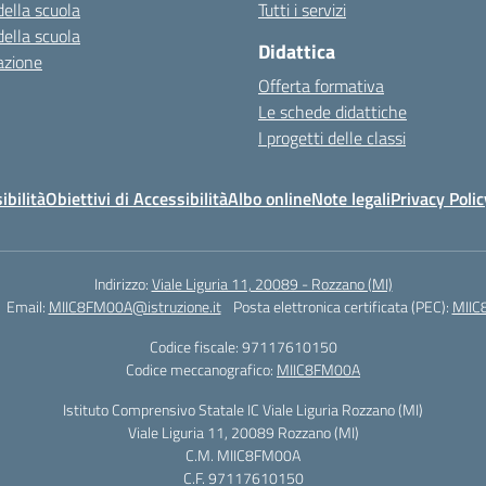
della scuola
Tutti i servizi
della scuola
Didattica
azione
Offerta formativa
Le schede didattiche
I progetti delle classi
ibilità
Obiettivi di Accessibilità
Albo online
Note legali
Privacy Polic
Indirizzo:
Viale Liguria 11, 20089 - Rozzano (MI)
Email:
MIIC8FM00A@istruzione.it
Posta elettronica certificata (PEC):
MIIC
Codice fiscale: 97117610150
Codice meccanografico:
MIIC8FM00A
Istituto Comprensivo Statale IC Viale Liguria Rozzano (MI)
Viale Liguria 11, 20089 Rozzano (MI)
C.M. MIIC8FM00A
C.F. 97117610150