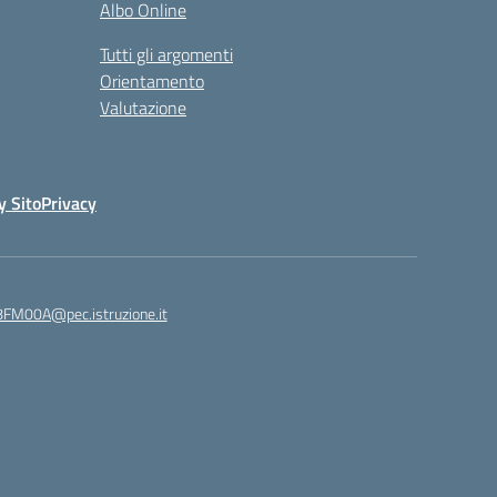
Albo Online
Tutti gli argomenti
Orientamento
Valutazione
y Sito
Privacy
8FM00A@pec.istruzione.it