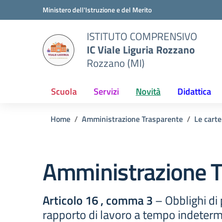
Vai ai contenuti
Vai al menu di navigazione
Vai al footer
Ministero dell'Istruzione e del Merito
ISTITUTO COMPRENSIVO
IC Viale Liguria Rozzano
Rozzano (MI)
Scuola
Servizi
Novità
Didattica
Home
Amministrazione Trasparente
Le carte
Amministrazione T
Articolo 16 , comma 3
– Obblighi di 
rapporto di lavoro a tempo indeter