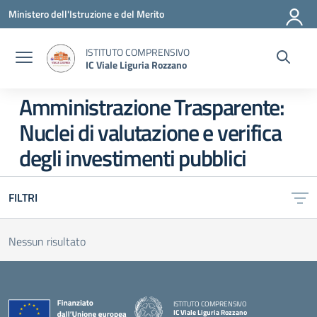
Vai ai contenuti
Vai al menu di navigazione
Vai al footer
Ministero dell'Istruzione e del Merito
ISTITUTO COMPRENSIVO
IC Viale Liguria Rozzano
Amministrazione Trasparente:
Nuclei di valutazione e verifica
degli investimenti pubblici
FILTRI
Nessun risultato
ISTITUTO COMPRENSIVO
IC Viale Liguria Rozzano