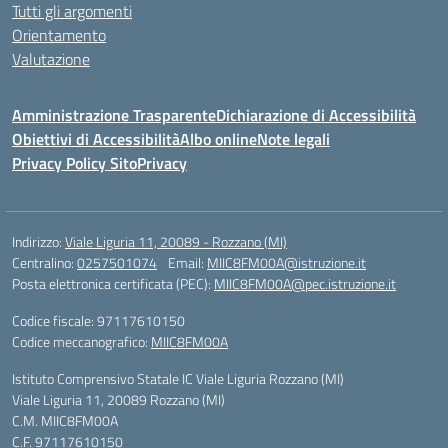
Tutti gli argomenti
Orientamento
Valutazione
Amministrazione Trasparente
Dichiarazione di Accessibilità
Obiettivi di Accessibilità
Albo online
Note legali
Privacy Policy Sito
Privacy
Indirizzo:
Viale Liguria 11, 20089 - Rozzano (MI)
Centralino:
0257501074
Email:
MIIC8FM00A@istruzione.it
Posta elettronica certificata (PEC):
MIIC8FM00A@pec.istruzione.it
Codice fiscale: 97117610150
Codice meccanografico:
MIIC8FM00A
Istituto Comprensivo Statale IC Viale Liguria Rozzano (MI)
Viale Liguria 11, 20089 Rozzano (MI)
C.M. MIIC8FM00A
C.F. 97117610150