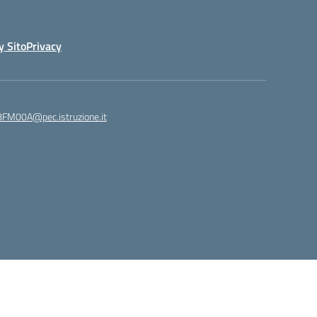
y Sito
Privacy
8FM00A@pec.istruzione.it
Idea e progetto di Designers Italia