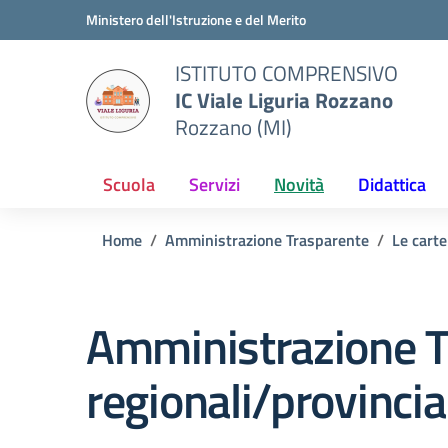
Vai ai contenuti
Vai al menu di navigazione
Vai al footer
Ministero dell'Istruzione e del Merito
ISTITUTO COMPRENSIVO
IC Viale Liguria Rozzano
Rozzano (MI)
Scuola
Servizi
Novità
Didattica
Home
Amministrazione Trasparente
Le carte
Amministrazione T
regionali/provincia