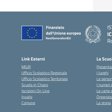
I
IC
R
Link Esterni
La Scuo
MIUR
Presenta
Ufficio Scolastico Regionale
I luoghi
Ufficio Scolastico Territoriale
Le perso
Scuola in Chiaro
I numeri 
Iscrizioni On Line
Le carte 
Invalsi
Organizz
Comune
La storia