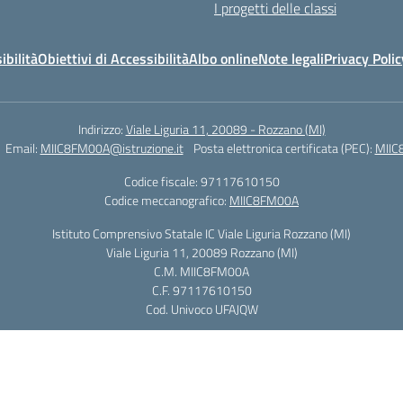
I progetti delle classi
ibilità
Obiettivi di Accessibilità
Albo online
Note legali
Privacy Polic
Indirizzo:
Viale Liguria 11, 20089 - Rozzano (MI)
Email:
MIIC8FM00A@istruzione.it
Posta elettronica certificata (PEC):
MIIC
Codice fiscale: 97117610150
Codice meccanografico:
MIIC8FM00A
Istituto Comprensivo Statale IC Viale Liguria Rozzano (MI)
Viale Liguria 11, 20089 Rozzano (MI)
C.M. MIIC8FM00A
C.F. 97117610150
Cod. Univoco UFAJQW