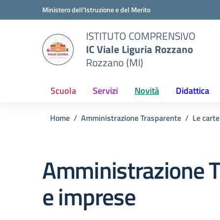
Vai ai contenuti
Vai al menu di navigazione
Vai al footer
Ministero dell'Istruzione e del Merito
ISTITUTO COMPRENSIVO
IC Viale Liguria Rozzano
Rozzano (MI)
Scuola
Servizi
Novità
Didattica
Home
Amministrazione Trasparente
Le carte
Amministrazione T
e imprese