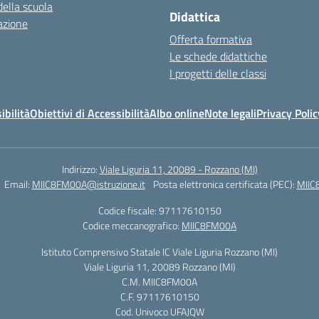
della scuola
Didattica
azione
Offerta formativa
Le schede didattiche
I progetti delle classi
ibilità
Obiettivi di Accessibilità
Albo online
Note legali
Privacy Polic
Indirizzo:
Viale Liguria 11, 20089 - Rozzano (MI)
Email:
MIIC8FM00A@istruzione.it
Posta elettronica certificata (PEC):
MIIC
Codice fiscale: 97117610150
Codice meccanografico:
MIIC8FM00A
Istituto Comprensivo Statale IC Viale Liguria Rozzano (MI)
Viale Liguria 11, 20089 Rozzano (MI)
C.M. MIIC8FM00A
C.F. 97117610150
Cod. Univoco UFAJQW