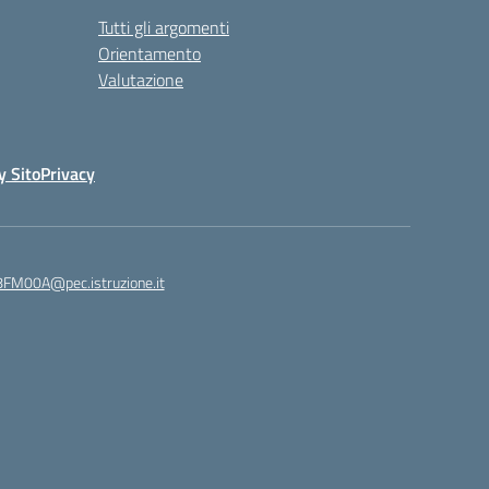
Tutti gli argomenti
Orientamento
Valutazione
y Sito
Privacy
8FM00A@pec.istruzione.it